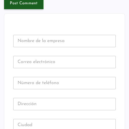
N
o
m
b
C
r
o
e
r
d
U
r
e
N
N
e
C
l
A
ú
o
T
a
E
m
e
G
e
O
e
l
m
R
D
I
r
e
p
Z
U
i
E
o
c
r
N
D
r
C
d
t
U
e
A
N
e
T
e
r
C
s
E
Có
C
A
c
G
t
ó
a
T
O
i
c
E
m
e
R
U