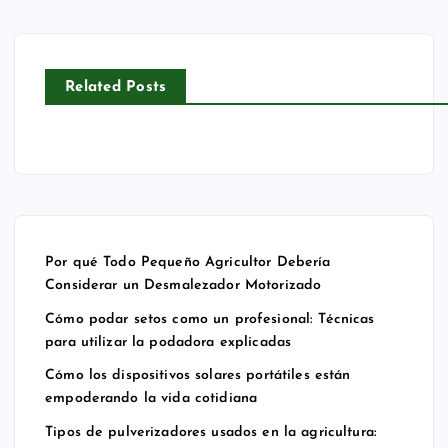
m
dis
s
sic
o
po
de
os
un
siti
pu
so
pr
vo
lve
br
Related Posts
of
s
riz
e
esi
sol
ad
m
on
ar
or
ot
al:
es
es
os
Té
po
us
err
cni
rt
ad
a:
Por qué Todo Pequeño Agricultor Debería
ca
áti
os
co
Considerar un Desmalezador Motorizado
s
les
en
m
Cómo podar setos como un profesional: Técnicas
pa
est
la
o
para utilizar la podadora explicadas
ra
án
ag
es
uti
em
ric
col
Cómo los dispositivos solares portátiles están
empoderando la vida cotidiana
liz
po
ult
he
ar
de
ur
r a
Tipos de pulverizadores usados en la agricultura: