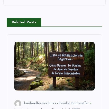
n
a
Related Posts
v
i
g
a
t
i
o
bonhoeffermachines
bomba Bonhoeffer