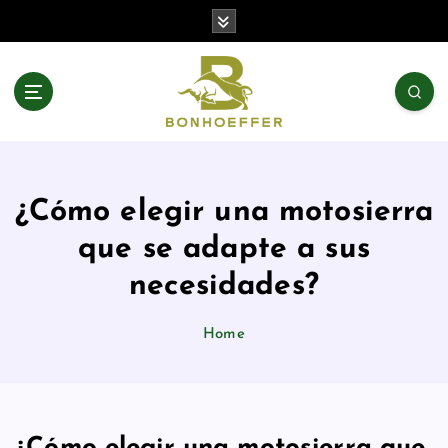
S
k
i
p
t
o
c
o
n
¿Cómo elegir una motosierra
t
e
que se adapte a sus
n
necesidades?
t
Home