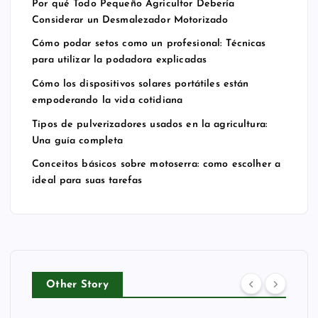
Por qué Todo Pequeño Agricultor Debería
ca
áti
os
co
Considerar un Desmalezador Motorizado
s
les
en
m
Cómo podar setos como un profesional: Técnicas
pa
est
la
o
para utilizar la podadora explicadas
ra
án
ag
es
uti
em
ric
col
Cómo los dispositivos solares portátiles están
empoderando la vida cotidiana
liz
po
ult
he
ar
de
ur
r a
Tipos de pulverizadores usados en la agricultura:
Una guía completa
la
ra
a:
id
po
nd
Un
ea
Conceitos básicos sobre motoserra: como escolher a
da
o
a
l
ideal para suas tarefas
do
la
gu
pa
ra
vi
ía
ra
ex
da
co
su
pli
co
m
as
ca
tid
pl
ta
Other Story
da
ia
et
ref
s
na
a
as