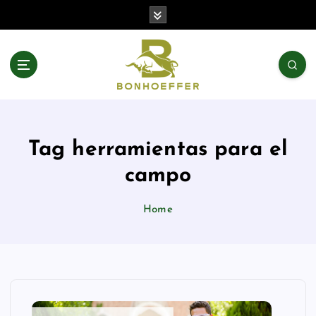
S
k
i
p
t
o
c
o
n
Tag herramientas para el
t
e
campo
n
t
Home