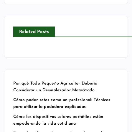
m
dis
s
sic
o
po
de
os
un
siti
pu
so
pr
vo
lve
br
Related Posts
of
s
riz
e
esi
sol
ad
m
on
ar
or
ot
al:
es
es
os
Té
po
us
err
cni
rt
ad
a:
Por qué Todo Pequeño Agricultor Debería
ca
áti
os
co
Considerar un Desmalezador Motorizado
s
les
en
m
Cómo podar setos como un profesional: Técnicas
pa
est
la
o
para utilizar la podadora explicadas
ra
án
ag
es
uti
em
ric
col
Cómo los dispositivos solares portátiles están
empoderando la vida cotidiana
liz
po
ult
he